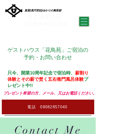
皇室(高円宮妃)ゆかりの鳥取邸
美と健康の里
​国の登録有形文化財
​ゲストハウス 檜の家 「花鳥苑」
ゲストハウス「花鳥苑」ご宿泊の
予約・お問い合わせ
只今、開業10周年記念で宿泊時、
薪割り
体験とその薪で焚く五右衛門風呂体験
プ
レゼント中!!
希望の方、メール、又はお電話ください。
電話 09082857040
Contact Me