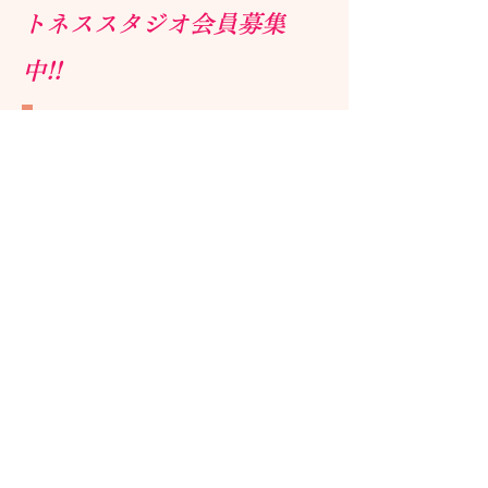
トネススタジオ会員募集
中!!
入会金 5,000円
​ 月会費 3,600円/
月会
費 1,800円(zoom回線のみ)
・月何回通ってもOK
・160ｲﾝﾁｽｸﾘｰﾝでの各種ﾄﾚ
ｰﾆﾝｸﾞ参加可能
・フィットネス器具使用可
能
・プロティンスムージー1
杯/月 無料