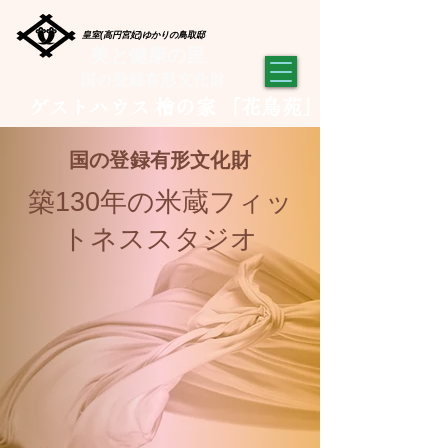
皇室(高円宮妃)ゆかりの鳥取邸
美と健康の里
​国の登録有形文化財
​ゲストハウス 檜の家 「花鳥苑」
​国の登録有形文化財
​築130年の米蔵フィッ
トネススタジオ