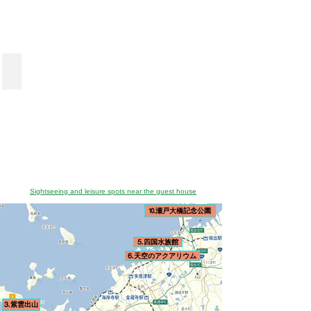
7
霊
を
円
れ
側
乱
道
メ
ル
ｍ、
の
な
族
分
場
ご
／
て
は
れ、
と
で
メ
南
鳥
水
館
徒
第
紹
人
い
私
ど
道
す。
に
北
居」
族
の
歩
75
介
と
ま
で
こ
路
シ
90
は
館。
隣)
27
番
し
格
す。
す。
ま
の
ョ
ｍ、
幻
分
札
ま
安。
夏
⒖祖谷のかずら橋
で
併
ッ
周
想
弘
所
す。
23
は
車
も
用
ピ
囲
的
法
弘
寺
海
で
続
橋
ン
345
な
大
法
讃
ま
水
1
く
と
グ。
ｍ。
絶
師
大
岐
で
浴
時
芝
し
1633
景
が
師
う
営
場
間
生
て
年
写
開
空
ど
業。
に
半。
広
は
に
真
基
海
ん
併
も
日
場
世
一
が
し
の
ツ
設
な
本
や
界
夜
撮
た
御
ア
の
り、
三
子
最
​Sightseeing and leisure spots near the guest house
に
れ
と
誕
ー
レ
遠
奇
供
長。
し
る
⒑瀬戸大橋記念公園
伝
生
↓
ス
浅
橋
に
瀬
て
人
え
地。
ト
な
の
人
戸
作
気
ら
五
ラ
の
ひ
⒌四国水族館
気
大
ら
ス
れ
重
ン
で、
と
の
橋
⒍天空のアクアリウム
れ
ポ
る
塔
は
小
つ
遊
記
た
ッ
寺
の
メ
さ
で
具
念
と
ト！
院。
あ
ニ
な
あ
も
公
言
山
寄
る
ュ
子
⒊紫雲出山
る、
人
園