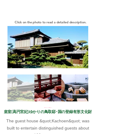
Click on the photo to read a detailed description.
​ 地図の中のボタンをクリックして詳細情報をご覧下さい
​皇室(高円宮妃)ゆかりの鳥取邸･国の登録有形文化財​
The guest house &quot;Kachoen&quot; was
built to entertain distinguished guests about