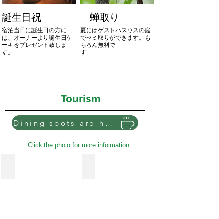
誕生日祝
蝉取り
宿泊当日に誕生日の方に
夏にはゲストハスウスの庭
は、オーナーより誕生日ケ
でセミ取りができます。も
ーキをプレゼント致しま
ちろん無料で
す。
す
​ Tourism
Dining spots are here
​ Click the photo for more information
⒈金刀比羅宮
⒉父母ケ浜 Chichibugahama-beach
車
車
で
で
20
10
分。
分。
香
瀬