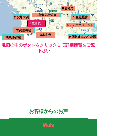
わ
頂
棟
仏
ー
で
三
気。
か
れ
か
造
教
も
⒕善通寺
も
好
ら
て
ら
り
寺
豊
安
⒏高瀬天然温泉
市
の
⒉父母ケ浜
⒈金毘羅宮
い
は
で
院。
富
全
西
瀬
「花鳥苑」
て、
瀬
４．レオマワールド
本
樹
で
で
祖
戸
こ
戸
⒓高屋神社
瓦
齢
リ
す。
谷
大
⒔本山寺
の
内
⒐国営まんのう公園
葺
2000
⒒銭形砂絵
ー
う
山
橋
砂
海
き
年
ズ
ち
​ 地図の中のボタンをクリックして詳細情報をご覧
村
は
絵
や
の
と
ナ
に
下さい
の
見
を
有
本
も
ブ
宿
祖
ご
見
明
堂
言
ル
泊
谷
た
れ
浜
が
わ
価
し
の
え
ば
を
国
れ
格
た
か
が
健
一
宝
る
で
お
ず
あ
康
望
に
大
人
客
ら
り
で
す
指
楠
気
様
橋。
ま
長
る
定
と
で
ほ
約
す。
生
絶
さ
歴
す。
と
5
き
景
れ
史
ラ
ん
ト
し
が
​お客様からのお声
る
あ
ス
ど
ン
お
見
他、
る
ト
父
の
金
ら
​Maki
国
彫
オ
母
シ
に
れ
指
刻
ー
ケ
ラ
不
ま
定
群