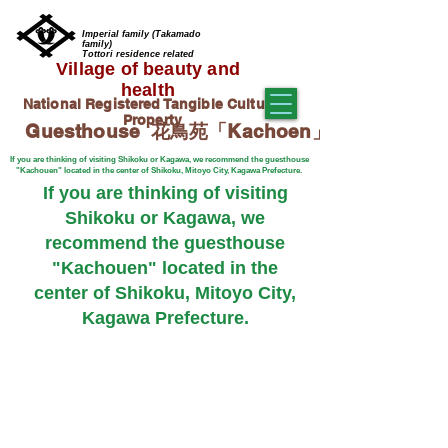
Imperial family (Takamado
family)
Tottori residence related
Village of beauty and
health
​National Registered Tangible Cultural
Property
​ Guesthouse 花鳥苑「Kachoen」
If you are thinking of visiting Shikoku or Kagawa, we recommend the guesthouse
"Kachouen" located in the center of Shikoku, Mitoyo City, Kagawa Prefecture.
If you are thinking of visiting
Shikoku or Kagawa, we
recommend the guesthouse
"Kachouen" located in the
center of Shikoku, Mitoyo City,
Kagawa Prefecture.