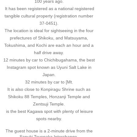
100 years ago.
​ It has been registered as a national registered
tangible cultural property (registration number
37-0451).
The location is ideal for sightseeing in the four
prefectures of Shikoku, and Matsuyama,
Tokushima, and Kochi are each an hour and a
half drive away.
12 minutes by car to Chichibugahama, the best
Instagram spot known as Uyuni Salt Lake in
Japan.
32 minutes by car to [Mt.
It is also close to Konpiragu Shrine such as
Shikoku 88 Temples, Honzanji Temple and
Zentsuji Temple.
​ is the best Kagawa spot with plenty of leisure
spots nearby.
The guest house is a 2-minute drive from the
Sanuki Toyonaka Interchange.