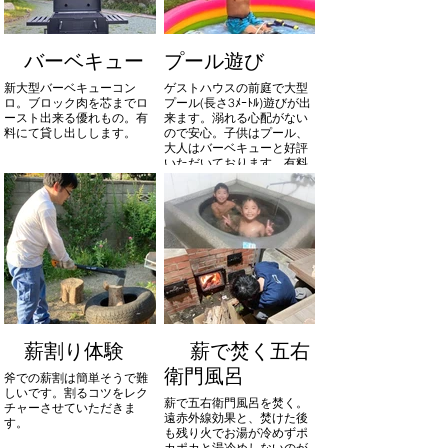
バーベキュー
プール遊び
新大型バーベキューコン
ゲストハウスの前庭で大型
ロ。ブロック肉を芯までロ
プール(長さ3ﾒｰﾄﾙ)遊びが出
ースト出来る優れもの。有
来ます。溺れる心配がない
料にて貸し出しします。
ので安心。子供はプール、
大人はバーベキューと好評
いただいております。有料
にて貸し出しております。
薪割り体験
薪で焚く五右
衛門風呂
斧での薪割は簡単そうで難
しいです。割るコツをレク
薪で五右衛門風呂を焚く。
チャーさせていただきま
遠赤外線効果と、焚けた後
す。
も残り火でお湯が冷めずポ
カポカと湯冷めしないのが