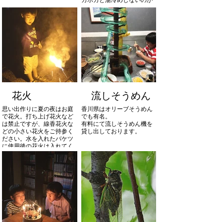
素晴らしい。一度入るとや
みつきになる五右衛門風呂
をどうぞ!!
花火
流しそうめん
思い出作りに夏の夜はお庭
香川県はオリーブそうめん
で花火。打ち上げ花火など
でも有名。
は禁止ですが、線香花火な
有料にて流しそうめん機を
どの小さい花火をご持参く
貸し出しております。
ださい。水を入れたバケツ
に使用後の花火は入れてく
ださい。