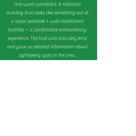
ダ
浜
ク
自
す。
One word wonderful. A historical
重
で
ー
に
チ
由
要
有
が
行
building that looks like something out of
カ
し
文
名。
20:30
き
ズ
な
a social textbook + well-maintained
化
な
ま
ラ
い
財
の
す。
facilities = a comfortable extraordinary
で
と
の
で
作
experience. The host was also very kind
伝
二
食
ら
え
王
事
and gave us detailed information about
れ
ら
門
の
て
sightseeing spots in the area.
れ
や
後
い
て
五
に、
This place is unbelievably wonderful.The
ま
い
重
ゆ
す。
house is old and beautiful.Although all
ま
塔
っ
す。
が
the equipments are new and well
く
立
り
maintained.It was like staying in a picture
つ。
温
which I watched in my history book.The
四
泉
国
が
hosts are so kind.Highly recommended!!!
霊
オ
場
ス
第
ス
70
メ。
番
Maple