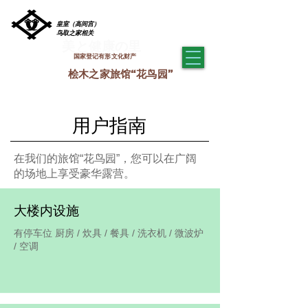
皇室（高间宫）
鸟取之家相关
美と健康の里
​国家登记有形文化财产
​桧木之家旅馆“花鸟园”
用户指南
​在我们的旅馆“花鸟园”，您可以在广阔
的场地上享受豪华露营。
大楼内设施
有停车位 厨房 / 炊具 / 餐具 / 洗衣机 / 微波炉
/ 空调