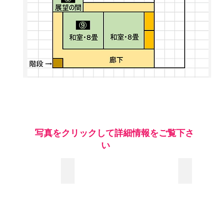
​ 写真をクリックして詳細情報をご覧下さ
い
⑦ 五右衛門風呂
② 和室 
薪
日
で
本
焚
建
く
築
こ
に