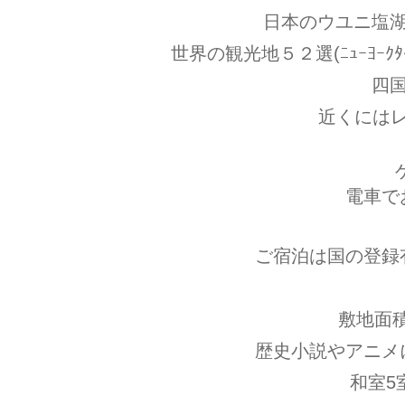
日本のウユニ塩湖
世界の観光地５２選(ﾆｭｰﾖ
四
​近くに
電車で
ご宿泊は国の登録
敷地面積
歴史小説やアニメ
和室5