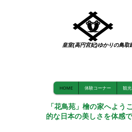
皇室(高円宮妃)ゆかりの鳥取
​ゲス
HOME
体験コーナー
観光
「花鳥苑」檜の家へよう
的な日本の美しさを体感