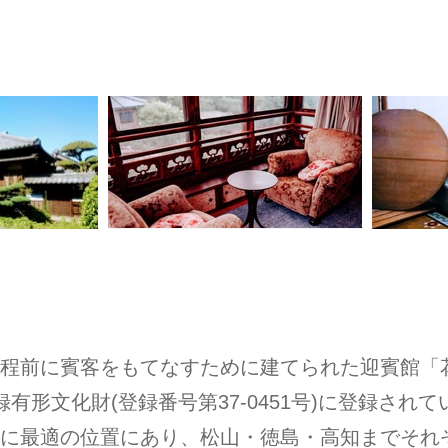
​写真をダブルクリックすると詳細説明を読むことができ
鳥取邸･築100年超のゲストハウス 檜の家「
財​
年程前に賓客をもてなすために建てられた迎賓館「
録有形文化財(登録番号第37-0451号)に登録され
点に最適の位置にあり、松山・徳島・高知までそれ