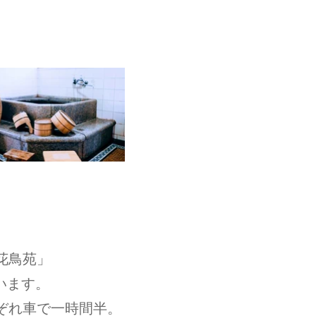
ます。​
花鳥苑｣･国の登録有形文化
花鳥苑」
ています。
ぞれ車で一時間半。