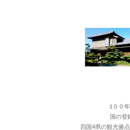
皇室(高円宮妃)ゆかりの
1００
​国の登
四国4県の観光拠