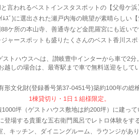
と言われるベストインスタスポットの【父母ケ浜
ｰｸﾀｲﾑｽﾞ)に選出された瀬戸内海の眺望が素晴らし
国88ケ所の本山寺、善通寺など金毘羅宮にも近いで
はレジャースポットも盛りたくさんのベスト香川スポ
ゲストハウスへは、讃岐豊中インターから車で2分
お越しの場合は、最寄駅まで車で無料送迎をして
有形文化財
(登録番号第37-0451号)
築約100年の
1棟貸切り・
1日１組様限定。
1000坪（ゲストハウス敷地は約200坪）に建っ
に登場する貴重な五右衛門風呂でレトロ体験をす
室、キッチン、ダイニングルーム、ラウンジがあ